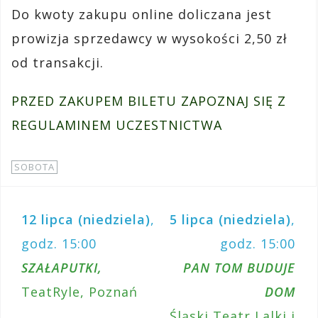
Do kwoty zakupu online doliczana jest
prowizja sprzedawcy w wysokości 2,50 zł
od transakcji.
PRZED ZAKUPEM BILETU ZAPOZNAJ SIĘ Z
REGULAMINEM UCZESTNICTWA
SOBOTA
12 lipca (niedziela)
,
5 lipca (niedziela)
,
N
godz. 15:00
godz. 15:00
a
SZAŁAPUTKI,
PAN TOM BUDUJE
w
TeatRyle, Poznań
DOM
i
Śląski Teatr Lalki i